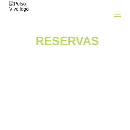
RESERVAS
Presencial 
Online
     16,00 A 22,00
 11,00 A 23,30